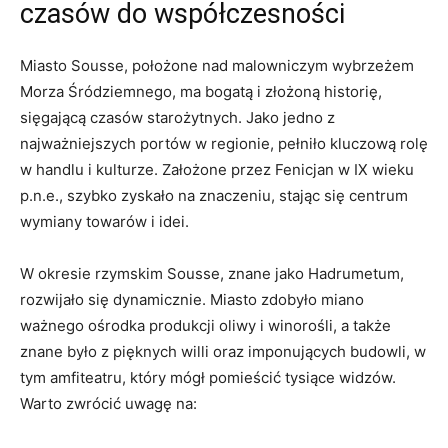
czasów ⁤do współczesności
Miasto Sousse, położone nad malowniczym wybrzeżem
Morza Śródziemnego, ma bogatą i złożoną historię,
sięgającą czasów starożytnych.​ Jako jedno z
najważniejszych portów w⁣ regionie, ⁣pełniło kluczową⁣ rolę
w‌ handlu ⁢i kulturze. Założone przez Fenicjan w IX wieku
p.n.e., szybko zyskało na ‌znaczeniu, stając się centrum
wymiany towarów i idei.
W okresie rzymskim Sousse, znane jako‌ Hadrumetum,
rozwijało ‍się dynamicznie. Miasto zdobyło miano
ważnego ośrodka produkcji ‍oliwy i ⁣winorośli, a także
znane było z ⁤pięknych willi oraz​ imponujących budowli,​ w
tym amfiteatru, który mógł pomieścić⁤ tysiące widzów.
⁤Warto zwrócić uwagę na: