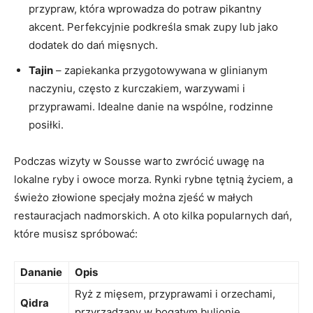
przypraw, która wprowadza do potraw⁤ pikantny
akcent. Perfekcyjnie podkreśla smak‌ zupy lub jako
dodatek do dań mięsnych.
Tajin
– zapiekanka przygotowywana w glinianym
naczyniu, często z ⁣kurczakiem, warzywami i
przyprawami.⁣ Idealne danie na wspólne, rodzinne
posiłki.
Podczas wizyty w Sousse warto zwrócić uwagę na
lokalne ⁣ryby i owoce morza. Rynki rybne tętnią życiem, a⁤
świeżo złowione specjały można zjeść w małych
‌restauracjach nadmorskich. A oto ⁤kilka popularnych dań,
które musisz spróbować:
Dananie
Opis
Ryż z mięsem, przyprawami i⁣ orzechami,
Qidra
przyrządzany w bogatym bulionie.