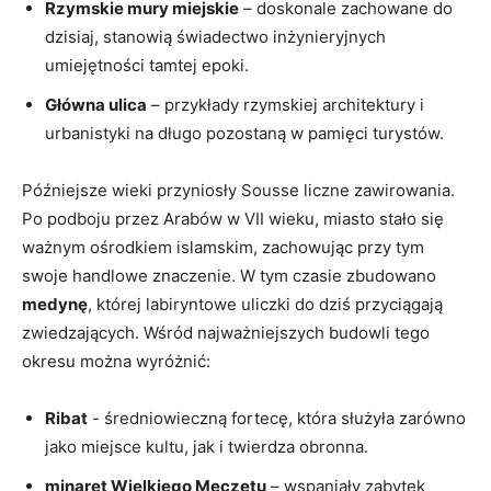
Rzymskie mury miejskie
– doskonale zachowane​ do
dzisiaj, stanowią świadectwo inżynieryjnych
umiejętności tamtej epoki.
Główna‍ ulica
– przykłady rzymskiej architektury i⁢
urbanistyki na długo pozostaną w pamięci turystów.
Późniejsze wieki ‌przyniosły Sousse liczne zawirowania.
Po⁣ podboju przez Arabów ‍w VII wieku, miasto stało się
ważnym ośrodkiem⁣ islamskim, zachowując⁢ przy tym
swoje handlowe znaczenie. W⁢ tym czasie zbudowano
medynę
, której labiryntowe uliczki do dziś ⁤przyciągają
zwiedzających. Wśród najważniejszych budowli tego
okresu można ​wyróżnić:
Ribat
-⁢ średniowieczną fortecę, ⁣która służyła zarówno
jako miejsce kultu, jak i​ twierdza ⁤obronna.
minaret Wielkiego Meczetu
– wspaniały zabytek