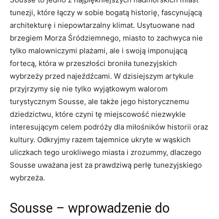
tunezji, które łączy w‍ sobie bogatą historię, fascynującą
architekturę i​ niepowtarzalny klimat. Usytuowane nad‌
brzegiem ​Morza Śródziemnego, miasto to​ zachwyca nie
tylko malowniczymi plażami, ale i swoją imponującą
fortecą, która w przeszłości broniła tunezyjskich
wybrzeży przed najeźdźcami. W dzisiejszym artykule
przyjrzymy się nie⁤ tylko wyjątkowym walorom
turystycznym Sousse, ale ‌także ⁣jego historycznemu
‍dziedzictwu, ‌które czyni tę miejscowość niezwykle
⁤interesującym celem podróży dla miłośników historii oraz
kultury. Odkryjmy razem tajemnice⁤ ukryte⁣ w wąskich
uliczkach tego urokliwego miasta i zrozummy,⁢ dlaczego⁢
Sousse‍ uważana jest za prawdziwą perłę tunezyjskiego
wybrzeża.
Sousse‌ –⁢ wprowadzenie‍ do