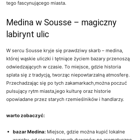
tego fascynującego miasta.
Medina w⁣ Sousse – magiczny
labirynt ulic
W sercu⁢ Sousse kryje się ⁤prawdziwy skarb⁢ – medina,
której wąskie uliczki i tętniące życiem ‌bazary przenoszą
odwiedzających w czasie. To miejsce, gdzie historia
splata się z tradycją, tworząc niepowtarzalną atmosferę.
⁣Przechadzając się po tych zakamarkach,można poczuć
pulsujący rytm miasta,jego kulturę oraz historie
opowiadane przez starych rzemieślników i handlarzy.
warto zobaczyć:
bazar Medina:
Miejsce, gdzie ⁤można ‌kupić lokalne
wyroby, od ręcznie ⁢tkanych dywanów po aromatyczne