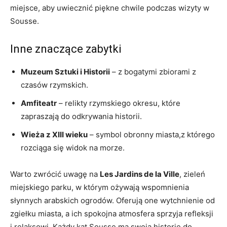
miejsce, aby⁢ uwiecznić ‌piękne​ chwile ⁢podczas ‍wizyty w
Sousse.
Inne znaczące zabytki
Muzeum⁤ Sztuki i Historii
– z bogatymi zbiorami z
czasów rzymskich.
Amfiteatr
– relikty rzymskiego okresu, które
‌zapraszają do odkrywania historii.
Wieża z XIII wieku
– symbol‍ obronny miasta,z którego
rozciąga się ⁤widok‌ na​ morze.
Warto zwrócić ⁣uwagę na
Les Jardins de‍ la Ville
, zieleń
miejskiego parku, w którym ożywają wspomnienia
słynnych arabskich ogrodów.‌ Oferują one wytchnienie od
zgiełku miasta, ⁣a ich spokojna⁢ atmosfera sprzyja refleksji
i relaksowi. Każdy ⁣kąt Sousse ma swoją historię do ​