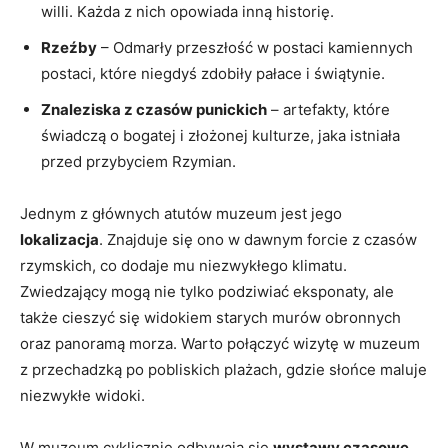
willi.‌ Każda z nich opowiada inną historię.
Rzeźby
– Odmarły przeszłość ⁢w postaci kamiennych
⁣postaci, które niegdyś zdobiły pałace i świątynie.
Znaleziska z czasów punickich
– artefakty, które
świadczą ⁢o bogatej i złożonej kulturze, jaka istniała
przed przybyciem Rzymian.
Jednym z głównych atutów muzeum jest⁢ jego
lokalizacja
. Znajduje się ono w dawnym ⁣forcie z czasów​
rzymskich, co dodaje mu‍ niezwykłego klimatu.
Zwiedzający ⁤mogą nie tylko podziwiać eksponaty, ale
także ⁤cieszyć się widokiem starych murów ⁢obronnych​
oraz panoramą morza. Warto połączyć wizytę ⁣w muzeum
z przechadzką ⁢po pobliskich plażach, gdzie słońce maluje
niezwykłe widoki.
W muzeum cyklicznie‌ odbywają się
wystawy czasowe
,