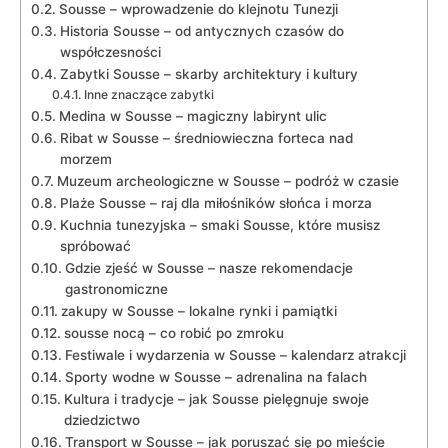
Sousse‌ –⁢ wprowadzenie‍ do klejnotu Tunezji
Historia ‍Sousse – od antycznych czasów ⁤do
współczesności
Zabytki Sousse – skarby⁤ architektury‍ i kultury
Inne znaczące zabytki
Medina w⁣ Sousse – magiczny labirynt ulic
Ribat w Sousse⁢ – średniowieczna forteca nad
morzem
Muzeum archeologiczne w‍ Sousse – podróż w czasie
Plaże​ Sousse – ⁤raj dla miłośników słońca‌ i morza
Kuchnia tunezyjska – smaki Sousse, które musisz
spróbować
Gdzie zjeść​ w ⁤Sousse – nasze rekomendacje
gastronomiczne
zakupy w Sousse – lokalne rynki i pamiątki
sousse⁢ nocą – co robić po ⁤zmroku
Festiwale⁤ i wydarzenia w ⁣Sousse –⁤ kalendarz atrakcji
Sporty wodne w Sousse – adrenalina na falach
Kultura i tradycje – jak Sousse‌ pielęgnuje swoje ​
dziedzictwo
Transport w ‍Sousse – jak poruszać się po ⁤mieście