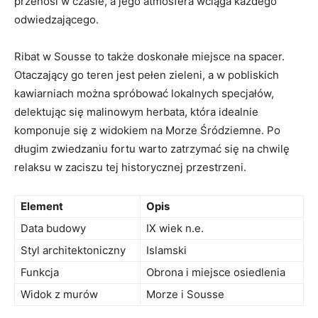
przenosi w czasie,‌ a jego​ atmosfera​ wciąga każdego
odwiedzającego.
Ribat w‍ Sousse to także doskonałe miejsce na spacer.
Otaczający go teren jest pełen zieleni, a w ‌pobliskich
kawiarniach można spróbować lokalnych‍ specjałów,‌
delektując się ‌malinowym herbata, ‍która idealnie
komponuje się z widokiem‍ na Morze Śródziemne.‍ Po
długim zwiedzaniu fortu warto zatrzymać się na chwilę
relaksu w zaciszu tej historycznej przestrzeni.
Element
Opis
Data ⁣budowy
IX wiek n.e.
Styl architektoniczny
Islamski
Funkcja
Obrona i miejsce ‌osiedlenia
Widok z ​murów
Morze i Sousse