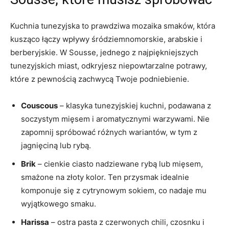
Kuchnia tunezyjska to prawdziwa mozaika smaków,‌ która
kusząco łączy wpływy śródziemnomorskie, arabskie i
berberyjskie. ⁣W Sousse, jednego z najpiękniejszych
tunezyjskich ‌miast, odkryjesz niepowtarzalne potrawy,
które z pewnością ‍zachwycą Twoje podniebienie.
Couscous
– klasyka tunezyjskiej kuchni,​ podawana z
soczystym mięsem i aromatycznymi warzywami. Nie‍
zapomnij spróbować różnych wariantów, w tym z⁢
jagnięciną lub rybą.
Brik
– cienkie ciasto⁢ nadziewane rybą lub ‌mięsem,
smażone na złoty kolor. Ten ​przysmak idealnie
komponuje się z cytrynowym sokiem,⁢ co nadaje mu
wyjątkowego smaku.
Harissa
– ostra pasta z czerwonych‍ chili, czosnku ‍i