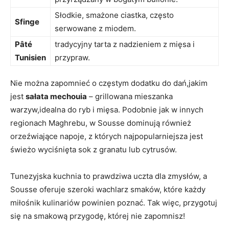
Słodkie, smażone ciastka,⁣ często
Sfinge
serwowane z miodem.
Pâté
tradycyjny tarta z nadzieniem⁢ z mięsa i
Tunisien
przypraw.
Nie można zapomnieć o częstym dodatku do dań,jakim
jest
sałata mechouia
– grillowana mieszanka
warzyw,idealna do ryb i mięsa. Podobnie jak w innych​
regionach Maghrebu, w‌ Sousse dominują również
orzeźwiające napoje, z których najpopularniejsza jest
świeżo wyciśnięta sok z granatu lub cytrusów.
Tunezyjska kuchnia to⁣ prawdziwa uczta dla zmysłów, a
Sousse oferuje ⁤szeroki wachlarz⁢ smaków,⁣ które ‌każdy
miłośnik‌ kulinariów powinien poznać. Tak więc, przygotuj
się⁢ na smakową przygodę, której nie zapomnisz!