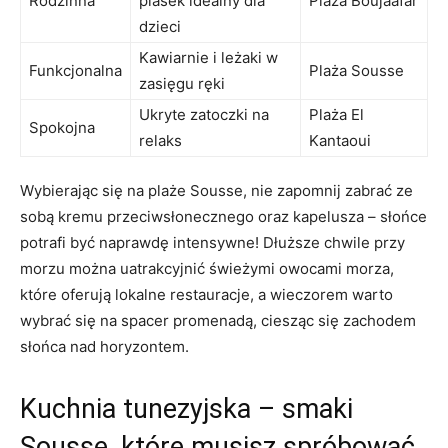
Rodzinna
piasek idealny dla
Plaża Boujaafar
dzieci
Kawiarnie i leżaki w
Funkcjonalna
Plaża Sousse
zasięgu ręki
Ukryte zatoczki⁢ na
Plaża El
Spokojna
relaks
Kantaoui
Wybierając się‌ na plaże Sousse, nie zapomnij zabrać⁢ ze
sobą kremu przeciwsłonecznego oraz kapelusza – słońce
potrafi być naprawdę intensywne! Dłuższe chwile przy⁢
morzu można uatrakcyjnić świeżymi owocami morza,
które oferują lokalne restauracje, a wieczorem ‍warto
wybrać się na spacer promenadą, ciesząc ‌się zachodem
słońca nad horyzontem.
Kuchnia tunezyjska – smaki
Sousse, które musisz spróbować