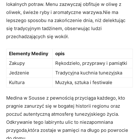
lokalnych potraw. Menu zazwyczaj‌ obfituje w oliwę z
‌oliwek, świeże ryby i aromatyczne warzywa.Nie ma
lepszego sposobu na zakończenie⁤ dnia, niż delektując
się tradycyjnym tadżinem,⁤ obserwując ‍ludzi
przechadzających ‍się wokół.
Elementy Mediny
opis
Zakupy
Rękodzieło, przyprawy i pamiątki
Jedzenie
Tradycyjna kuchnia tunezyjska
Kultura
Muzyka, sztuka ⁣i ⁤festiwale
Medina w Sousse z⁣ pewnością ⁢przyciąga każdego, ⁣kto
‍pragnie zanurzyć się w bogatej historii regionu‍ oraz
poczuć autentyczną ⁢atmosferę tunezyjskiego życia.
Odkrywanie tego labiryntu ulic to niezapomniana
przygoda,która zostaje w pamięci na długo po ‌powrocie​
do domu.