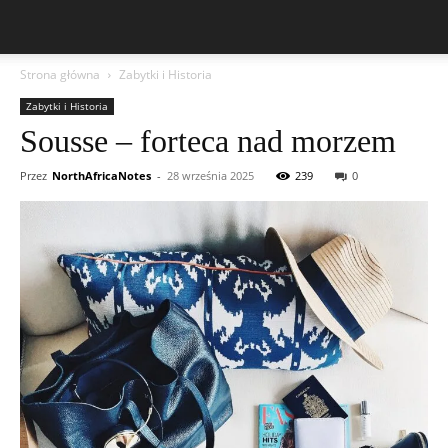
Strona główna
Zabytki i Historia
Zabytki i Historia
Sousse – forteca nad morzem
Przez
NorthAfricaNotes
-
28 września 2025
239
0