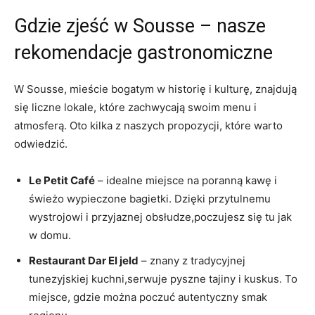
Gdzie zjeść​ w ⁤Sousse – nasze
rekomendacje gastronomiczne
W Sousse,‍ mieście bogatym w historię i kulturę, znajdują
się liczne⁤ lokale, które zachwycają swoim menu‌ i
‌atmosferą. Oto kilka z naszych propozycji, które warto‍
odwiedzić.
Le Petit ‌Café
– ‍idealne‌ miejsce na poranną kawę i
świeżo ​wypieczone bagietki. Dzięki przytulnemu
wystrojowi i przyjaznej ⁢obsłudze,poczujesz się tu ‍jak
w domu.
Restaurant Dar El jeld
– znany z tradycyjnej
tunezyjskiej⁣ kuchni,serwuje pyszne tajiny i kuskus. To
miejsce, gdzie można poczuć autentyczny‍ smak